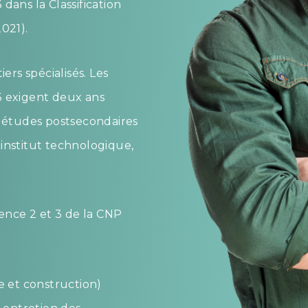
dans la Classification
021).
rs spécialisés. Les
 exigent deux ans
s études postsecondaires
institut technologique,
nce 2 et 3 de la CNP
ie et construction)