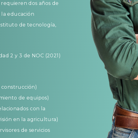
3 requieren dos años de
 la educación
nstituto de tecnología,
lidad 2 y 3 de NOC (2021)
y construcción)
imiento de equipos)
elacionados con la
isión en la agricultura)
visores de servicios