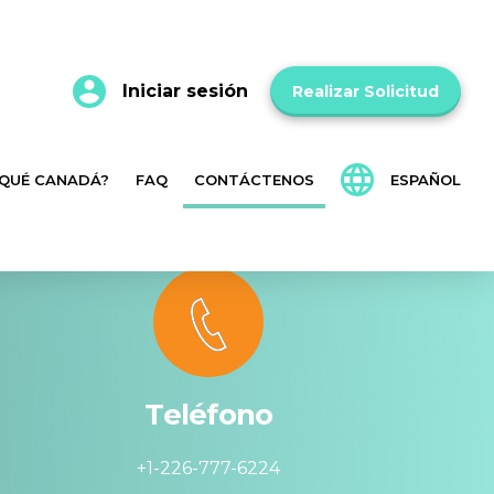
Iniciar sesión
Realizar Solicitud
 QUÉ CANADÁ?
FAQ
CONTÁCTENOS
ESPAÑOL
English
Français
Teléfono
+1-226-777-6224