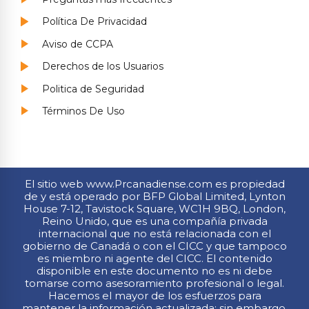
Política De Privacidad
Aviso de CCPA
Derechos de los Usuarios
Politica de Seguridad
Términos De Uso
El sitio web www.Prcanadiense.com es propiedad
de y está operado por BFP Global Limited, Lynton
House 7-12, Tavistock Square, WC1H 9BQ, London,
Reino Unido, que es una compañía privada
internacional que no está relacionada con el
gobierno de Canadá o con el CICC y que tampoco
es miembro ni agente del CICC. El contenido
disponible en este documento no es ni debe
tomarse como asesoramiento profesional o legal.
Hacemos el mayor de los esfuerzos para
mantener la información actualizada; sin embargo,